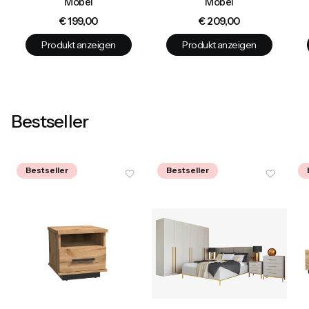
Möbel
Möbel
Preis
Preis
€ 199,00
€ 209,00
Produkt anzeigen
Produkt anzeigen
Bestseller
Bestseller
Bestseller