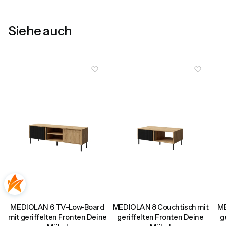
Siehe auch
MEDIOLAN 6 TV-Low-Board
MEDIOLAN 8 Couchtisch mit
ME
mit geriffelten Fronten Deine
geriffelten Fronten Deine
g