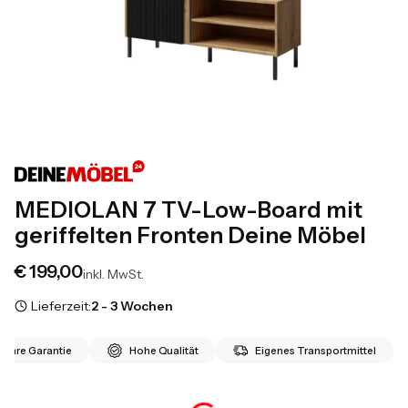
MEDIOLAN 7 TV-Low-Board mit
geriffelten Fronten Deine Möbel
Preis
€ 199,00
inkl. MwSt.
Lieferzeit:
2 - 3 Wochen
 Jahre Garantie
Hohe Qualität
Eigenes Transportmittel
*
Farbvariante