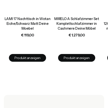
LAMI 17 Nachttisch in Wotan
MIRELO A Schlafzimmer Set
Eiche/Schwarz Matt Deine
Komplettschlafzimmer in
12
Moebel
Cashmere Deine Möbel
Preis
Preis
€ 119,00
€ 1.279,00
Produkt anzeigen
Produkt anzeigen