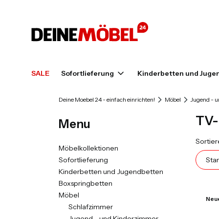
SALE
Sofortlieferung
Kinderbetten und Juge
Deine Moebel 24 - einfach einrichten!
Möbel
Jugend - 
TV-
Menu
Prod
Sortier
Möbelkollektionen
Sofortlieferung
Sta
Kinderbetten und Jugendbetten
Boxspringbetten
Möbel
Neu
Schlafzimmer
Jugend - und Kinderzimmer