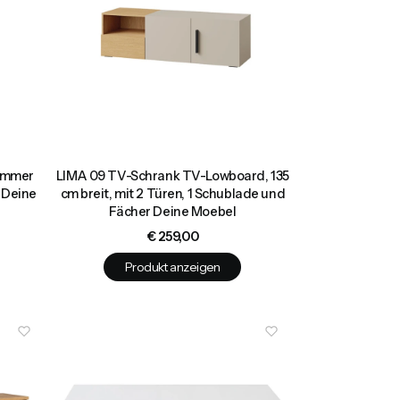
immer
LIMA 09 TV-Schrank TV-Lowboard, 135
 Deine
cm breit, mit 2 Türen, 1 Schublade und
Fächer Deine Moebel
Preis
€ 259,00
Produkt anzeigen