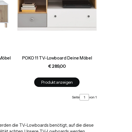
Möbel
POKO 11 TV-Lowboard Deine Möbel
Preis
€ 289,00
Produkt anzeigen
Seite
von 1
werden die TV-Lowboards benötigt, auf die diese
Qualität achten. Unsere TV-Lowboards werden