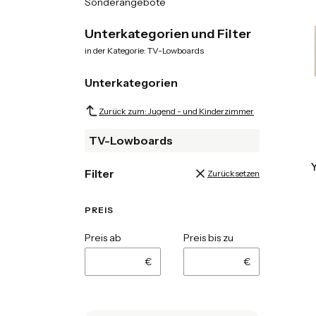
Sonderangebote
End of menu
Unterkategorien und Filter
in der Kategorie: TV-Lowboards
Unterkategorien
Zurück zum: Jugend - und Kinderzimmer
TV-Lowboards
Filter
Zurücksetzen
PREIS
Preis ab
Preis bis zu
€
€