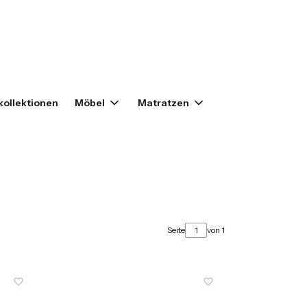
enkorb: 0. Details anzeigen
ollektionen
Möbel
Matratzen
Seite
von 1