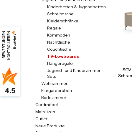
Kinderbetten & Jugendbetten
Schreibtische
Kleiderschränke
Regale
B
E
W
E
R
T
U
N
G
E
N
K
O
N
T
R
O
L
L
I
E
R
E
N
Kommoden
Nachttische
Couchtische
TV-Lowboards
Hängeregale
SOVI
Jugend- und Kinderzimmer -
Schran
Sets
Wohnzimmer
4.5
Flurgarderoben
Badezimmer
Cordmöbel
Matratzen
Outlet
Neue Produkte