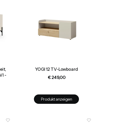
eit,
YOGI 12 TV-Lowboard
VI -
Preis
€ 249,00
Produkt anzeigen