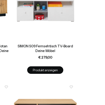
Wotan
SIMON S09 Fernsehtisch TV-Board
 Deine
Deine Möbel
Preis
€ 279,00
Produkt anzeigen