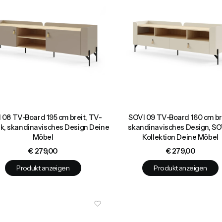
 08 TV-Board 195 cm breit, TV-
SOVI 09 TV-Board 160 cm br
k, skandinavisches Design Deine
skandinavisches Design, SO
Möbel
Kollektion Deine Möbel
Preis
Preis
€ 279,00
€ 279,00
Produkt anzeigen
Produkt anzeigen