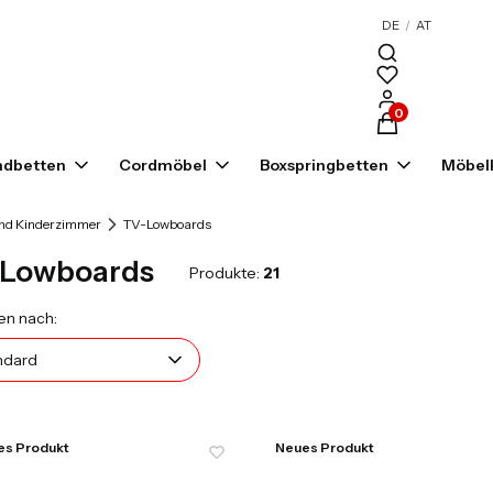
DE
/
AT
Produkte im War
ndbetten
Cordmöbel
Boxspringbetten
Möbelk
und Kinderzimmer
TV-Lowboards
Lowboards
Produkte:
21
uktliste
Standard
en nach:
ndard
es Produkt
Neues Produkt