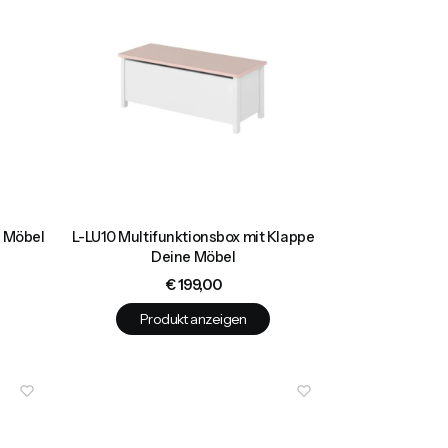
e Möbel
L-LU10 Multifunktionsbox mit Klappe
Deine Möbel
Preis
€ 199,00
Produkt anzeigen