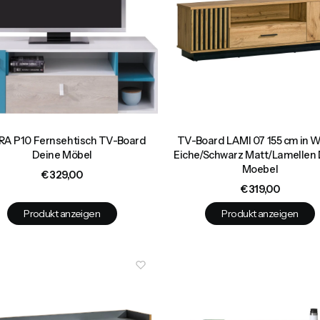
A P10 Fernsehtisch TV-Board
TV-Board LAMI 07 155 cm in 
Deine Möbel
Eiche/Schwarz Matt/Lamellen
Moebel
Preis
€ 329,00
Preis
€ 319,00
Produkt anzeigen
Produkt anzeigen