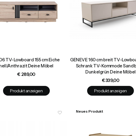
06 TV-Lowboard 155 cm Eiche
GENEVE 160 cm breit TV-Lowbo
hell/Anthrazit Deine Möbel
Schrank TV-Kommode Sandb
Dunkelgrün Deine Möbel
Preis
€ 289,00
Preis
€ 339,00
Produkt anzeigen
Produkt anzeigen
Neues Produkt