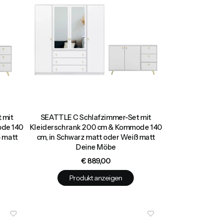
 mit
SEATTLE C Schlafzimmer-Set mit
ode 140
Kleiderschrank 200 cm & Kommode 140
ß matt
cm, in Schwarz matt oder Weiß matt
Deine Möbe
Preis
€ 889,00
Produkt anzeigen