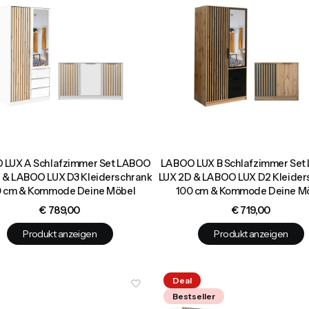
 LUX A Schlafzimmer Set LABOO
LABOO LUX B Schlafzimmer Se
 & LABOO LUX D3 Kleiderschrank
LUX 2D & LABOO LUX D2 Kleider
0 cm & Kommode Deine Möbel
100 cm & Kommode Deine M
Preis
Preis
€ 789,00
€ 719,00
Produkt anzeigen
Produkt anzeigen
Deal
Bestseller