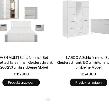
VEN MULTI Schlafzimmer Set
LABOO A Schlafzimmer S
ettschlafzimmer Kleiderschrank
Kleiderschrank 150 cm & Komm
 203 233 cm breit Deine Möbel
cm Deine Möbel
Preis
Preis
€ 1.179,00
€ 749,00
Produkt anzeigen
Produkt anzeigen