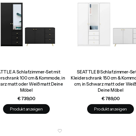
TTLE A Schlafzimmer-Set mit
SEATTLE B Schlafzimmer-Set
erschrank 100 cm & Kommode, in
Kleiderschrank 150 cm & Komm
arz matt oder Weiß matt Deine
cm, in Schwarz matt oder Wei
Möbel
Deine Möbel
Preis
Preis
€ 739,00
€ 789,00
Produkt anzeigen
Produkt anzeigen