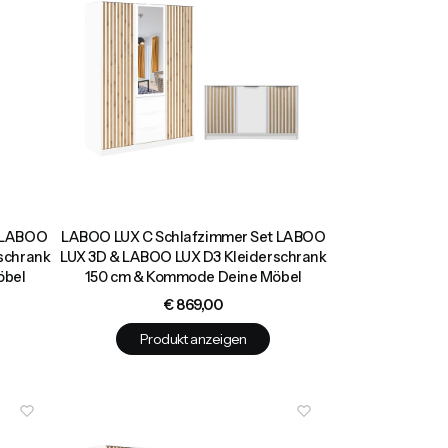
t LABOO
LABOO LUX C Schlafzimmer Set LABOO
schrank
LUX 3D & LABOO LUX D3 Kleiderschrank
öbel
150 cm & Kommode Deine Möbel
Preis
€ 869,00
Produkt anzeigen