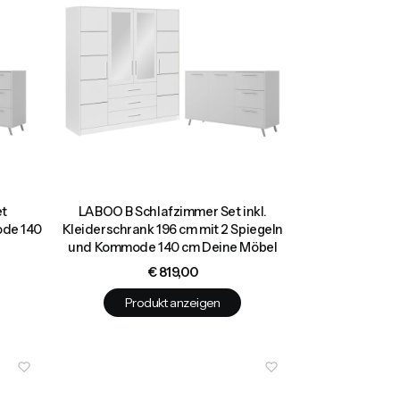
et
LABOO B Schlafzimmer Set inkl.
ode 140
Kleiderschrank 196 cm mit 2 Spiegeln
und Kommode 140 cm Deine Möbel
Preis
€ 819,00
Produkt anzeigen