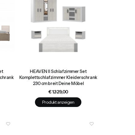
et
HEAVEN II Schlafzimmer Set
schrank
Komplettschlafzimmer Kleiderschrank
230 cm breit Deine Möbel
Preis
€ 1.329,00
Produkt anzeigen