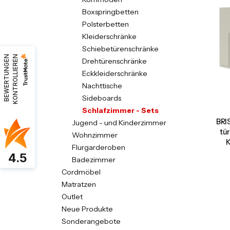
Boxspringbetten
Polsterbetten
Kleiderschränke
Schiebetürenschränke
B
E
W
E
R
T
U
N
G
E
N
K
O
N
T
R
O
L
L
I
E
R
E
N
Drehtürenschränke
Eckkleiderschränke
Nachttische
Sideboards
Schlafzimmer - Sets
BRI
Jugend - und Kinderzimmer
tü
Wohnzimmer
K
Flurgarderoben
4.5
Badezimmer
Cordmöbel
Matratzen
Outlet
Neue Produkte
Sonderangebote