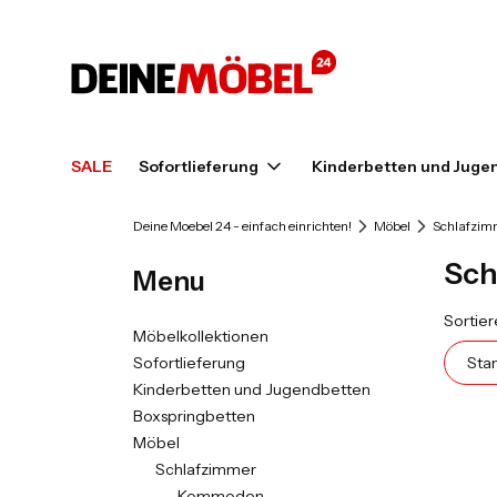
SALE
Sofortlieferung
Kinderbetten und Juge
Deine Moebel 24 - einfach einrichten!
Möbel
Schlafzim
Sch
Menu
Prod
Sortier
Möbelkollektionen
Sofortlieferung
Sta
Kinderbetten und Jugendbetten
Boxspringbetten
Möbel
Schlafzimmer
Kommoden