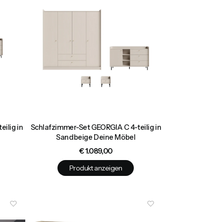
ilig in
Schlafzimmer-Set GEORGIA C 4-teilig in
Sandbeige Deine Möbel
Preis
€ 1.089,00
Produkt anzeigen