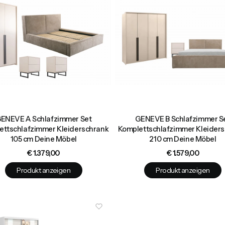
ENEVE A Schlafzimmer Set
GENEVE B Schlafzimmer S
ettschlafzimmer Kleiderschrank
Komplettschlafzimmer Kleider
105 cm Deine Möbel
210 cm Deine Möbel
Preis
Preis
€ 1.379,00
€ 1.579,00
Produkt anzeigen
Produkt anzeigen