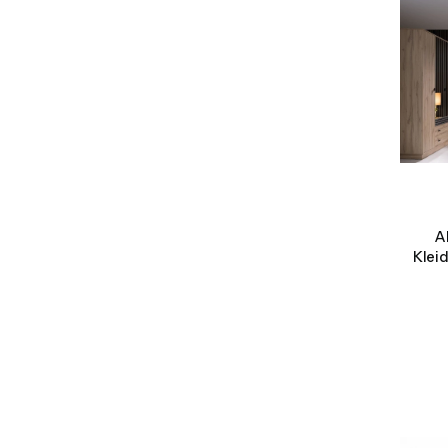
A
Klei