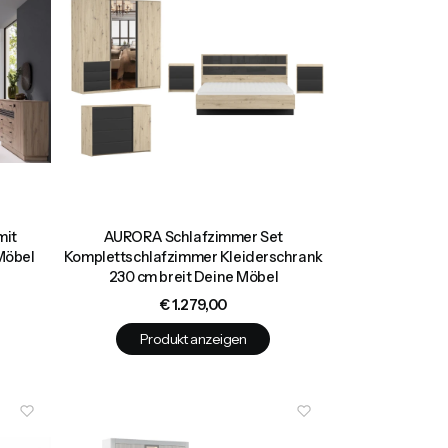
mit
AURORA Schlafzimmer Set
Möbel
Komplettschlafzimmer Kleiderschrank
230 cm breit Deine Möbel
Preis
€ 1.279,00
Produkt anzeigen