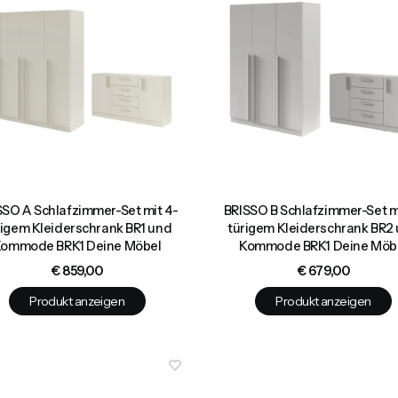
SSO A Schlafzimmer-Set mit 4-
BRISSO B Schlafzimmer-Set m
rigem Kleiderschrank BR1 und
türigem Kleiderschrank BR2
ommode BRK1 Deine Möbel
Kommode BRK1 Deine Möb
Preis
Preis
€ 859,00
€ 679,00
Produkt anzeigen
Produkt anzeigen