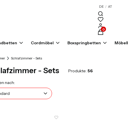
DE
/
AT
Produkte im War
ndbetten
Cordmöbel
Boxspringbetten
Möbelk
mer
Schlafzimmer - Sets
lafzimmer - Sets
Produkte:
56
uktliste
Standard
en nach:
ndard