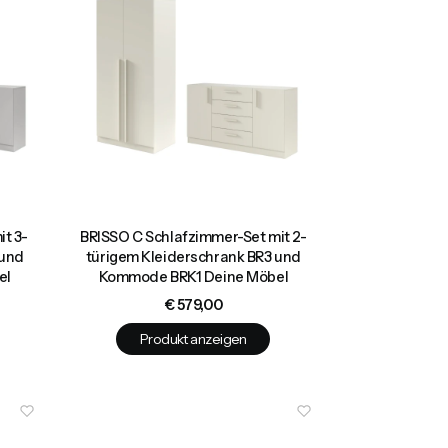
it 3-
BRISSO C Schlafzimmer-Set mit 2-
 und
türigem Kleiderschrank BR3 und
el
Kommode BRK1 Deine Möbel
Preis
€ 579,00
Produkt anzeigen