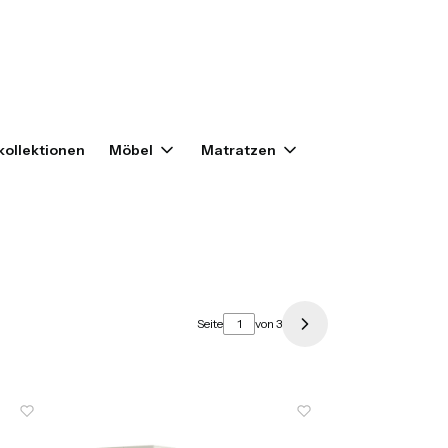
enkorb: 0. Details anzeigen
ollektionen
Möbel
Matratzen
Seite
von 3
Nächste Produkte