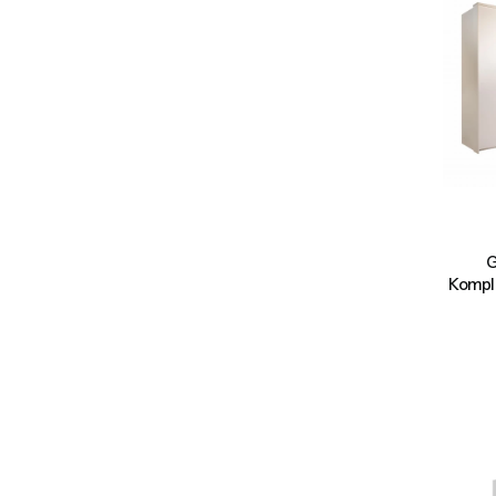
G
Kompl