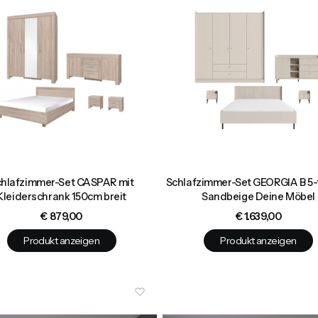
chlafzimmer-Set CASPAR mit
Schlafzimmer-Set GEORGIA B 5-te
Kleiderschrank 150cm breit
Sandbeige Deine Möbel
Preis
Preis
€ 879,00
€ 1.639,00
Produkt anzeigen
Produkt anzeigen