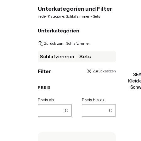
End of menu
Unterkategorien und Filter
in der Kategorie: Schlafzimmer - Sets
Unterkategorien
Zurück zum: Schlafzimmer
Schlafzimmer - Sets
Filter
Zurücksetzen
SEA
Kleid
Schw
PREIS
Preis ab
Preis bis zu
€
€