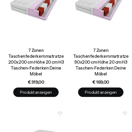
7 Zonen
7 Zonen
Taschenfederkernmatratze
Taschenfederkernmatratze
200x200 cm Höhe 20 cm H3
90x200 cm Höhe 20 cm H3
Taschen-Federken Deine
Taschen-Federken Deine
Möbel
Möbel
Preis
Preis
€ 319,00
€ 169,00
Produkt anzeigen
Produkt anzeigen