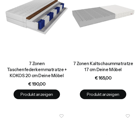
7 Zonen
7 Zonen Kaltschaummatratze
Taschenfederkernmatratze +
17 cm Deine Möbel
KOKOS 20 cm Deine Möbel
Preis
€ 165,00
Preis
€ 190,00
Produkt anzeigen
Produkt anzeigen