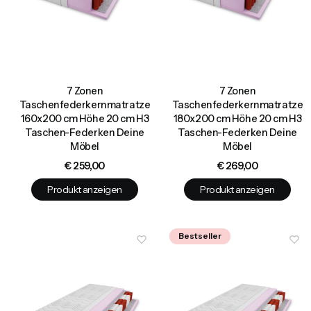
7 Zonen
7 Zonen
Taschenfederkernmatratze
Taschenfederkernmatratze
160x200 cm Höhe 20 cm H3
180x200 cm Höhe 20 cm H3
Taschen-Federken Deine
Taschen-Federken Deine
Möbel
Möbel
Preis
Preis
€ 259,00
€ 269,00
Produkt anzeigen
Produkt anzeigen
Bestseller