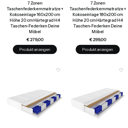
7 Zonen
7 Zonen
Taschenfederkernmatratze +
Taschenfederkernmatratze +
Kokoseinlage 160x200 cm
Kokoseinlage 180x200 cm
Höhe 20 cm Härtegrad H4
Höhe 20 cm Härtegrad H4
Taschen-Federken Deine
Taschen-Federken Deine
Möbel
Möbel
Preis
Preis
€ 279,00
€ 299,00
Produkt anzeigen
Produkt anzeigen