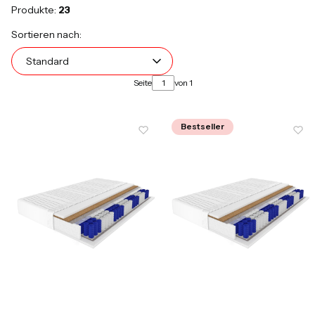
Produkte:
23
Produktliste
Standard
Sortieren nach:
Standard
Seite
von 1
Bestseller