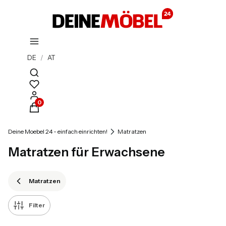
DE
/
AT
Suchmaschine öffnen
Produkte im Warenkorb: 0. Details anzeigen
Deine Moebel 24 - einfach einrichten!
Matratzen
Matratzen für Erwachsene
Matratzen
Filter