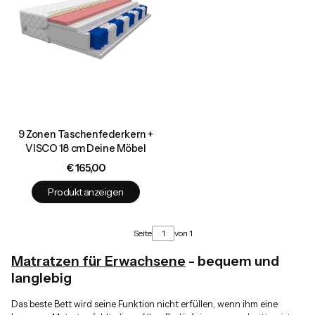
9 Zonen Taschenfederkern +
VISCO 18 cm Deine Möbel
Preis
€ 165,00
Produkt anzeigen
Seite
von 1
Matratzen für Erwachsene
- bequem und
langlebig
Das beste Bett wird seine Funktion nicht erfüllen, wenn ihm eine