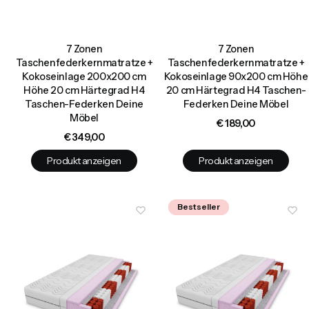
7 Zonen
7 Zonen
Taschenfederkernmatratze +
Taschenfederkernmatratze +
Kokoseinlage 200x200 cm
Kokoseinlage 90x200 cm Höhe
Höhe 20 cm Härtegrad H4
20 cm Härtegrad H4 Taschen-
Taschen-Federken Deine
Federken Deine Möbel
Möbel
Preis
€ 189,00
Preis
€ 349,00
Produkt anzeigen
Produkt anzeigen
Bestseller