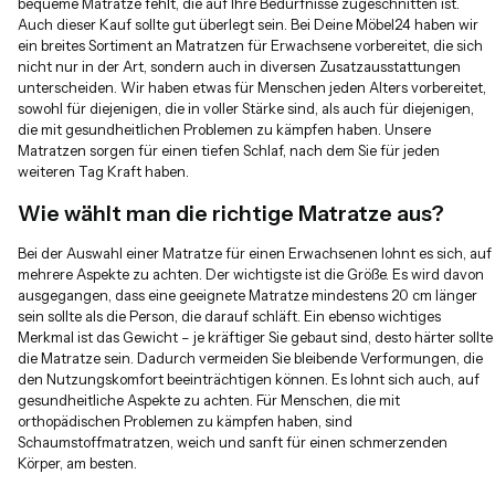
bequeme Matratze fehlt, die auf Ihre Bedürfnisse zugeschnitten ist.
Auch dieser Kauf sollte gut überlegt sein. Bei Deine Möbel24 haben wir
ein breites Sortiment an Matratzen für Erwachsene vorbereitet, die sich
nicht nur in der Art, sondern auch in diversen Zusatzausstattungen
unterscheiden. Wir haben etwas für Menschen jeden Alters vorbereitet,
sowohl für diejenigen, die in voller Stärke sind, als auch für diejenigen,
die mit gesundheitlichen Problemen zu kämpfen haben. Unsere
Matratzen sorgen für einen tiefen Schlaf, nach dem Sie für jeden
weiteren Tag Kraft haben.
Wie wählt man die richtige Matratze aus?
Bei der Auswahl einer Matratze für einen Erwachsenen lohnt es sich, auf
mehrere Aspekte zu achten. Der wichtigste ist die Größe. Es wird davon
ausgegangen, dass eine geeignete Matratze mindestens 20 cm länger
sein sollte als die Person, die darauf schläft. Ein ebenso wichtiges
Merkmal ist das Gewicht – je kräftiger Sie gebaut sind, desto härter sollte
die Matratze sein. Dadurch vermeiden Sie bleibende Verformungen, die
den Nutzungskomfort beeinträchtigen können. Es lohnt sich auch, auf
gesundheitliche Aspekte zu achten. Für Menschen, die mit
orthopädischen Problemen zu kämpfen haben, sind
Schaumstoffmatratzen, weich und sanft für einen schmerzenden
Körper, am besten.