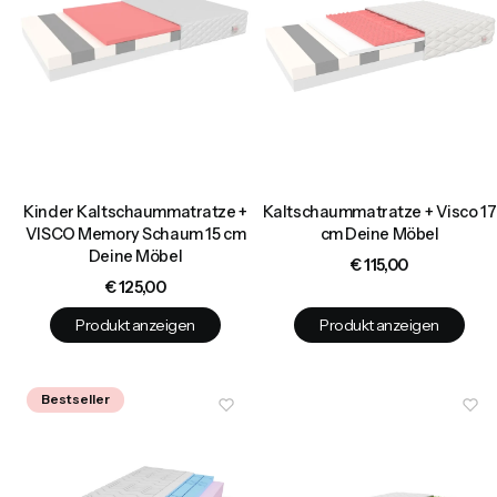
Kinder Kaltschaummatratze +
Kaltschaummatratze + Visco 17
VISCO Memory Schaum 15 cm
cm Deine Möbel
Deine Möbel
Preis
€ 115,00
Preis
€ 125,00
Produkt anzeigen
Produkt anzeigen
Bestseller