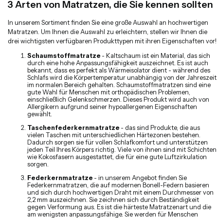
3 Arten von Matratzen, die Sie kennen sollten
In unserem Sortiment finden Sie eine große Auswahl an hochwertigen
Matratzen. Um Ihnen die Auswahl zu erleichtern, stellen wir Ihnen die
drei wichtigsten verfügbaren Produkttypen mit ihren Eigenschaften vor!
Schaumstoffmatratze
- Kaltschaum ist ein Material, das sich
durch eine hohe Anpassungsfähigkeit auszeichnet. Es ist auch
bekannt, dass es perfekt als Wärmeisolator dient - während des
Schlafs wird die Körpertemperatur unabhängig von der Jahreszeit
im normalen Bereich gehalten. Schaumstoffmatratzen sind eine
gute Wahl für Menschen mit orthopädischen Problemen,
einschließlich Gelenkschmerzen. Dieses Produkt wird auch von
Allergikern aufgrund seiner hypoallergenen Eigenschaften
gewählt.
Taschenfederkernmatratze
- das sind Produkte, die aus
vielen Taschen mit unterschiedlichen Härtezonen bestehen.
Dadurch sorgen sie für vollen Schlafkomfort und unterstützen
jeden Teil Ihres Körpers richtig. Viele von ihnen sind mit Schichten
wie Kokosfasern ausgestattet, die für eine gute Luftzirkulation
sorgen.
Federkernmatratze
- in unserem Angebot finden Sie
Federkernmatratzen, die auf modernen Bonell-Federn basieren
und sich durch hochwertigen Draht mit einem Durchmesser von
2,2 mm auszeichnen. Sie zeichnen sich durch Beständigkeit
gegen Verformung aus. Es ist die härteste Matratzenart und die
am wenigsten anpassungsfähige. Sie werden für Menschen