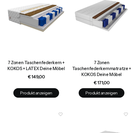
7 Zonen Taschenfederkern +
7 Zonen
KOKOS + LATEX Deine Möbel
Taschenfederkernmatratze +
KOKOS Deine Möbel
Preis
€ 149,00
Preis
€ 171,00
Produkt anzeigen
Produkt anzeigen