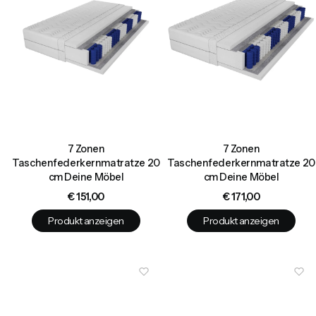
7 Zonen
7 Zonen
Taschenfederkernmatratze 20
Taschenfederkernmatratze 20
cm Deine Möbel
cm Deine Möbel
Preis
Preis
€ 151,00
€ 171,00
Produkt anzeigen
Produkt anzeigen