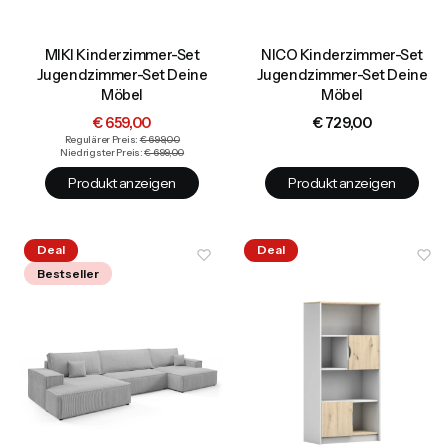
MIKI Kinderzimmer-Set
NICO Kinderzimmer-Set
Jugendzimmer-Set Deine
Jugendzimmer-Set Deine
Möbel
Möbel
Aktionspreis
Preis
€ 659,00
€ 729,00
Regulärer Preis:
€ 699,00
Niedrigster Preis:
€ 699,00
Produkt anzeigen
Produkt anzeigen
Deal
Deal
Bestseller