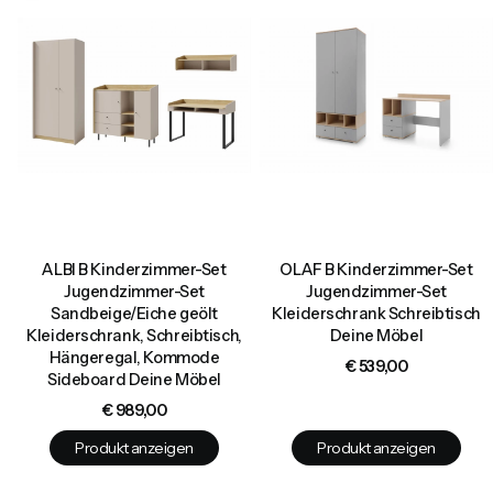
ALBI B Kinderzimmer-Set
OLAF B Kinderzimmer-Set
Jugendzimmer-Set
Jugendzimmer-Set
Sandbeige/Eiche geölt
Kleiderschrank Schreibtisch
Kleiderschrank, Schreibtisch,
Deine Möbel
Hängeregal, Kommode
Preis
€ 539,00
Sideboard Deine Möbel
Preis
€ 989,00
Produkt anzeigen
Produkt anzeigen