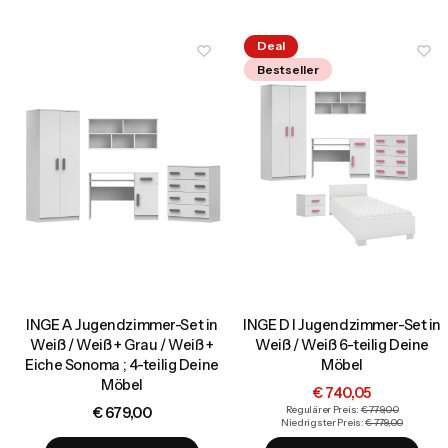
Deal
Bestseller
INGE A Jugendzimmer-Set in
INGE D I Jugendzimmer-Set in
Weiß / Weiß + Grau / Weiß +
Weiß / Weiß 6-teilig Deine
Eiche Sonoma ; 4-teilig Deine
Möbel
Möbel
Aktionspreis
€ 740,05
Preis
€ 679,00
Regulärer Preis:
€ 779,00
Niedrigster Preis:
€ 779,00