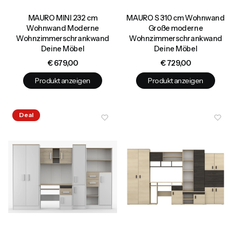
MAURO MINI 232 cm
MAURO S 310 cm Wohnwand
Wohnwand Moderne
Große moderne
Wohnzimmerschrankwand
Wohnzimmerschrankwand
Deine Möbel
Deine Möbel
Preis
Preis
€ 679,00
€ 729,00
Produkt anzeigen
Produkt anzeigen
Deal