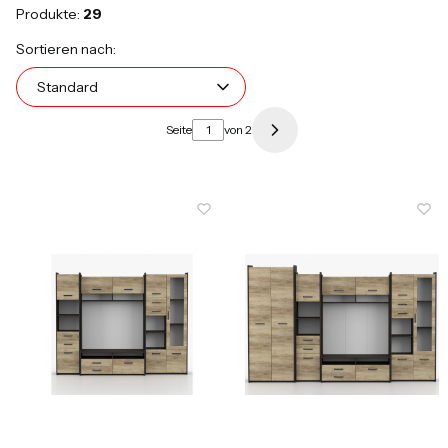
Produkte:
29
Produktliste
Standard
Sortieren nach:
Standard
Seite
von 2
Nächste Produkte