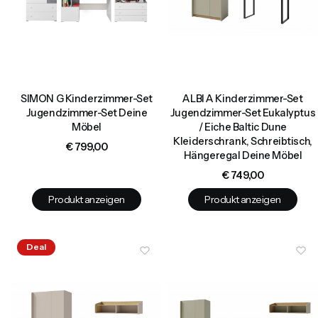
SIMON G Kinderzimmer-Set
ALBI A Kinderzimmer-Set
Jugendzimmer-Set Deine
Jugendzimmer-Set Eukalyptus
Möbel
/ Eiche Baltic Dune
Kleiderschrank, Schreibtisch,
Preis
€ 799,00
Hängeregal Deine Möbel
Preis
€ 749,00
Produkt anzeigen
Produkt anzeigen
Deal