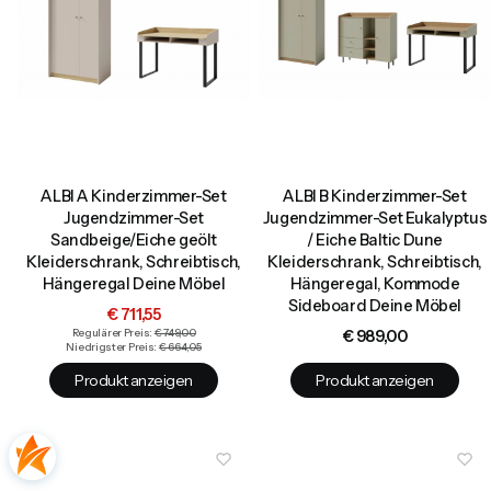
ALBI A Kinderzimmer-Set
ALBI B Kinderzimmer-Set
Jugendzimmer-Set
Jugendzimmer-Set Eukalyptus
Sandbeige/Eiche geölt
/ Eiche Baltic Dune
Kleiderschrank, Schreibtisch,
Kleiderschrank, Schreibtisch,
Hängeregal Deine Möbel
Hängeregal, Kommode
Sideboard Deine Möbel
Aktionspreis
€ 711,55
Preis
Regulärer Preis:
€ 749,00
€ 989,00
Niedrigster Preis:
€ 664,05
Produkt anzeigen
Produkt anzeigen