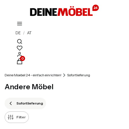
DE
/
AT
Suchmaschine öffnen
Produkte im Warenkorb: 0. Details anzeigen
Deine Moebel 24 - einfach einrichten!
Sofortlieferung
Andere Möbel
Sofortlieferung
Filter