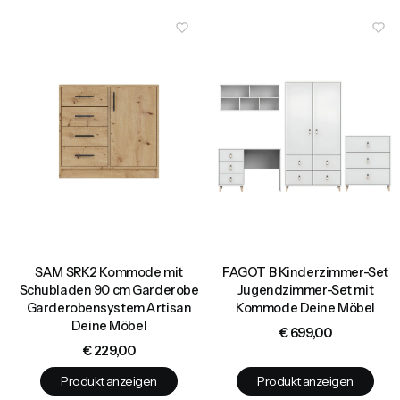
SAM SRK2 Kommode mit
FAGOT B Kinderzimmer-Set
Schubladen 90 cm Garderobe
Jugendzimmer-Set mit
Garderobensystem Artisan
Kommode Deine Möbel
Deine Möbel
Preis
€ 699,00
Preis
€ 229,00
Produkt anzeigen
Produkt anzeigen