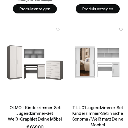
Niedrigster Preis:
€ 779,00
Produkt anzeigen
Produkt anzeigen
OLMO II Kinderzimmer-Set
TILL 01 Jugendzimmer-Set
Jugendzimmer-Set
Kinderzimmer-Set in Eiche
Weiß+Graphiet Deine Möbel
Sonoma / Weiß matt Deine
Moebel
Preis
€ 669,00