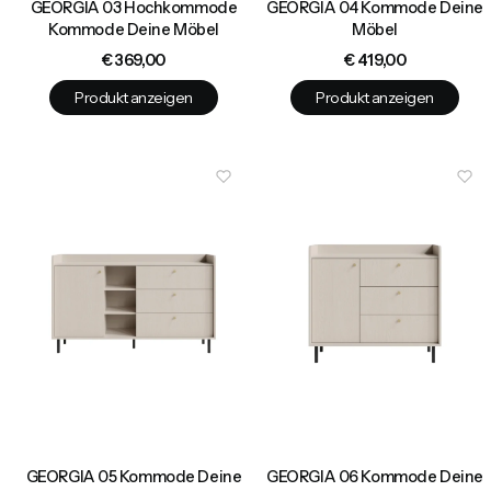
GEORGIA 03 Hochkommode
GEORGIA 04 Kommode Deine
Kommode Deine Möbel
Möbel
Preis
Preis
€ 369,00
€ 419,00
Produkt anzeigen
Produkt anzeigen
GEORGIA 05 Kommode Deine
GEORGIA 06 Kommode Deine