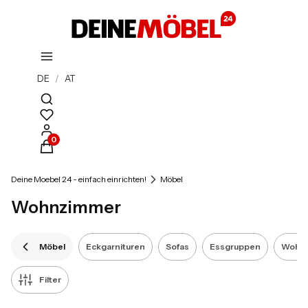
DE
/
AT
Suchmaschine öffnen
Produkte im Warenkorb: 0. Details anzeigen
Deine Moebel 24 - einfach einrichten!
Möbel
Wohnzimmer
Möbel
Eckgarnituren
Sofas
Essgruppen
Wohn
Filter