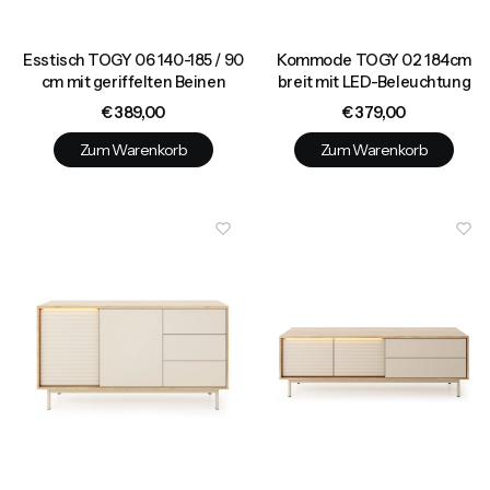
Esstisch TOGY 06 140-185 / 90
Kommode TOGY 02 184cm
cm mit geriffelten Beinen
breit mit LED-Beleuchtung
Preis
Preis
€ 389,00
€ 379,00
Zum Warenkorb
Zum Warenkorb