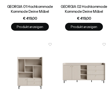
GEORGIA 01 Hochkommode
GEORGIA 02 Hochkommode
Kommode Deine Möbel
Kommode Deine Möbel
Preis
Preis
€ 419,00
€ 419,00
Produkt anzeigen
Produkt anzeigen