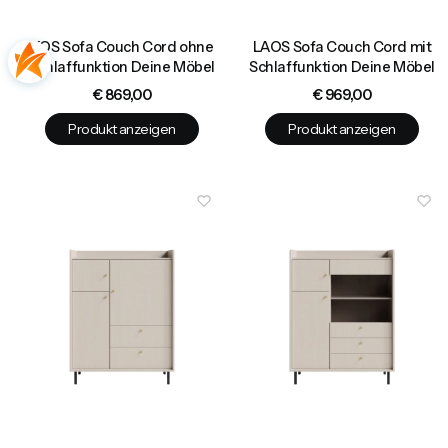
KOS Sofa Couch Cord ohne
LAOS Sofa Couch Cord mit
Schlaffunktion Deine Möbel
Schlaffunktion Deine Möbel
Preis
Preis
€ 869,00
€ 969,00
Produkt anzeigen
Produkt anzeigen