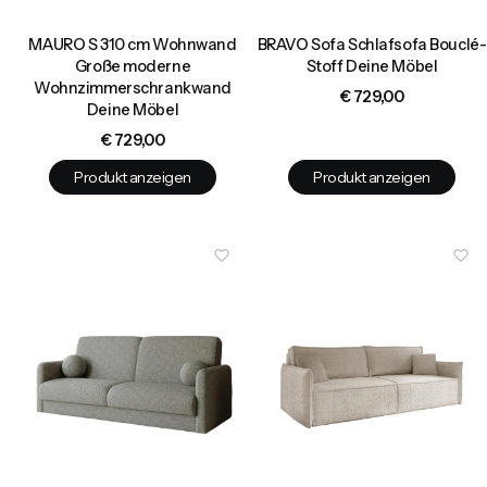
MAURO S 310 cm Wohnwand
BRAVO Sofa Schlafsofa Bouclé-
Große moderne
Stoff Deine Möbel
Wohnzimmerschrankwand
Preis
€ 729,00
Deine Möbel
Preis
€ 729,00
Produkt anzeigen
Produkt anzeigen