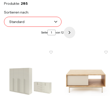
Produkte:
285
Produktliste
Standard
Sortieren nach:
Standard
Seite
von 12
Nächste Produkte