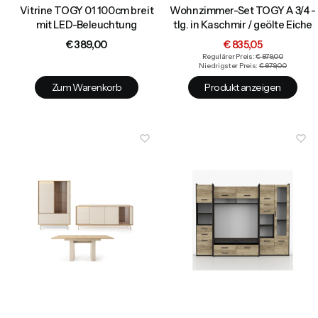
Vitrine TOGY 01 100cm breit
Wohnzimmer-Set TOGY A 3/4 -
mit LED-Beleuchtung
tlg. in Kaschmir / geölte Eiche
Preis
Aktionspreis
€ 389,00
€ 835,05
Regulärer Preis:
€ 879,00
Niedrigster Preis:
€ 879,00
Zum Warenkorb
Produkt anzeigen