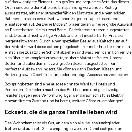
auf das wichtigste Element - ein großes und bequemes Bett, das diesen
Ort in eine Zone der Ruhe und Entspannung verwandelt. Richtig
ausgestattet, mit einer strapazierfähigen Matratze und einem soliden
Rahmen - in solch einem Bett wachen Sie jeden Tag erfrischt und
einsatzbereit auf. Bei Deine Möbel24 präsentieren wir eine große Auswahl
an Polsterbetten, die mit zwei Bonell-Federkernmatratzen ausgestattet
sind. Dies sind hochwertige Produkte, die mit meisterhafter Präzision
hergestellt werden. Durch einen speziellen Bezug aus Kaltschaum auf
der Matratze wird diese extrem pflegeleicht. Für mehr Frische kann man
einfach die zusätzliche Schicht abziehen und waschen, dann können Sie
sich über eine komplett erneuerte, saubere Matratze freuen. Unsere
Betten sind außerdem mit zwei großen Boxen ausgestattet – ein
perfekter Aufbewahrungsort. Sie können darin Decken, Kissen und
Bettzeug sowie Oberbekleidung oder unnötige Accessoires verstecken.
Boxspringbetten sind eine ausgezeichnete Wahl für Hotels und
Pensionen. Die Federn machen das Bett bequem und gleichzeitig
resistent gegen jede Verformung. Egal wer darauf schläft, es bleibt in
einwandfreiem Zustand und ist bereit, weitere Gäste zu empfangen!
Ecksets, die die ganze Familie lieben wird
Das Wohnzimmer ist ein Ort, an dem sich alle Haushaltsmitglieder
treffen und auch oft Gäste empfangen werden. Damit sich jeder an