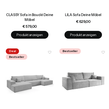
CLASSY Sofa in Bouclé Deine
LILA Sofa Deine Möbel
Möbel
Preis
€ 629,00
Preis
€ 579,00
Produkt anzeigen
Produkt anzeigen
Deal
Bestseller
Bestseller