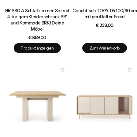
BRISSO A Schlafzimmer-Set mit
Couchtisch TOGY 05 100/60 cm
4-türigem Kleiderschrank BR1
mit geriffelter Front
und Kommode BRK1 Deine
Preis
€ 239,00
Möbel
Preis
€ 859,00
Produkt anzeigen
Zum Warenkorb