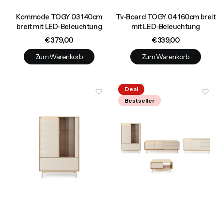
Kommode TOGY 03 140cm
Tv-Board TOGY 04 160cm breit
breit mit LED-Beleuchtung
mit LED-Beleuchtung
Preis
Preis
€ 379,00
€ 339,00
Zum Warenkorb
Zum Warenkorb
Deal
Bestseller