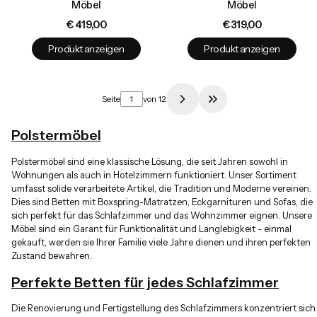
Möbel
Möbel
Preis
Preis
€ 419,00
€ 319,00
Produkt anzeigen
Produkt anzeigen
Seite
von 12
Zur letzten Produkts
Polstermöbel
Polstermöbel sind eine klassische Lösung, die seit Jahren sowohl in
Wohnungen als auch in Hotelzimmern funktioniert. Unser Sortiment
umfasst solide verarbeitete Artikel, die Tradition und Moderne vereinen.
Dies sind Betten mit Boxspring-Matratzen, Eckgarnituren und Sofas, die
sich perfekt für das Schlafzimmer und das Wohnzimmer eignen. Unsere
Möbel sind ein Garant für Funktionalität und Langlebigkeit - einmal
gekauft, werden sie Ihrer Familie viele Jahre dienen und ihren perfekten
Zustand bewahren.
Perfekte Betten für jedes Schlafzimmer
Die Renovierung und Fertigstellung des Schlafzimmers konzentriert sich