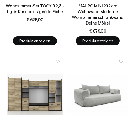
Wohnzimmer-Set TOGY B 2/3 -
MAURO MINI 232 cm
tlg. in Kaschmir / geölte Eiche
Wohnwand Moderne
Wohnzimmerschrankwand
Preis
€ 629,00
Deine Möbel
Preis
€ 679,00
Produkt anzeigen
Produkt anzeigen