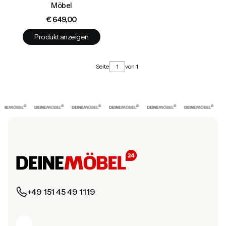
Möbel
Preis
€ 649,00
Produkt anzeigen
Seite
von 1
+49 151 45 49 1119