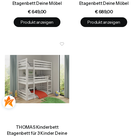
Etagenbett Deine Möbel
Etagenbett Deine Möbel
Preis
Preis
€ 649,00
€ 689,00
Produkt anzeigen
Produkt anzeigen
THOMAS Kinderbett
Etagenbett für 3 Kinder Deine