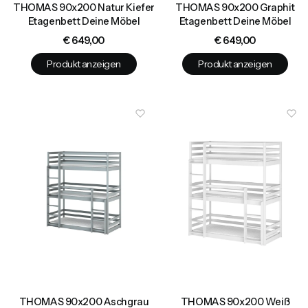
THOMAS 90x200 Natur Kiefer
THOMAS 90x200 Graphit
Etagenbett Deine Möbel
Etagenbett Deine Möbel
Preis
Preis
€ 649,00
€ 649,00
Produkt anzeigen
Produkt anzeigen
THOMAS 90x200 Aschgrau
THOMAS 90x200 Weiß