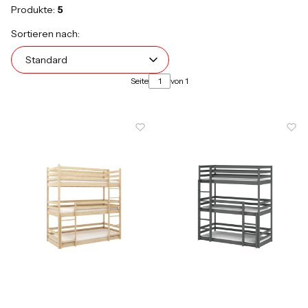
Produkte:
5
Produktliste
Standard
Sortieren nach:
Standard
Seite
von 1