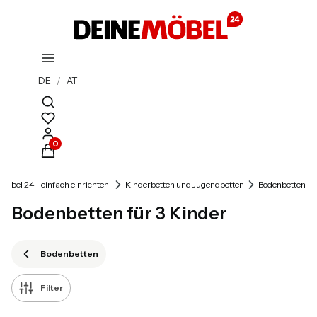
DE
/
AT
Suchmaschine öffnen
Produkte im Warenkorb: 0. Details anzeigen
oebel 24 - einfach einrichten!
Kinderbetten und Jugendbetten
Bodenbetten
Bodenbetten für 3 Kinder
Bodenbetten
Filter