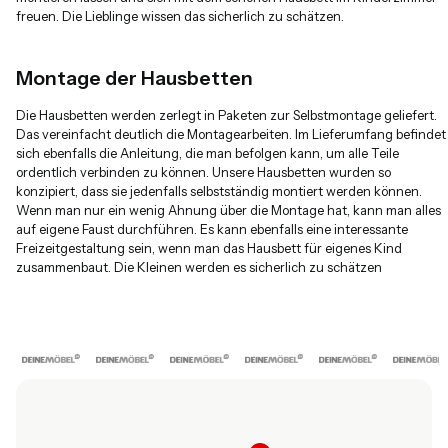
freuen. Die Lieblinge wissen das sicherlich zu schätzen.
Montage der Hausbetten
Die Hausbetten werden zerlegt in Paketen zur Selbstmontage geliefert.
Das vereinfacht deutlich die Montagearbeiten. Im Lieferumfang befindet
sich ebenfalls die Anleitung, die man befolgen kann, um alle Teile
ordentlich verbinden zu können. Unsere Hausbetten wurden so
konzipiert, dass sie jedenfalls selbstständig montiert werden können.
Wenn man nur ein wenig Ahnung über die Montage hat, kann man alles
auf eigene Faust durchführen. Es kann ebenfalls eine interessante
Freizeitgestaltung sein, wenn man das Hausbett für eigenes Kind
zusammenbaut. Die Kleinen werden es sicherlich zu schätzen