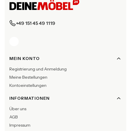
+49 151 45 49 1119
Fußzeilenmenü
MEIN KONTO
Registrierung und Anmeldung
Meine Bestellungen
Kontoeinstellungen
INFORMATIONEN
Über uns
AGB
Impressum