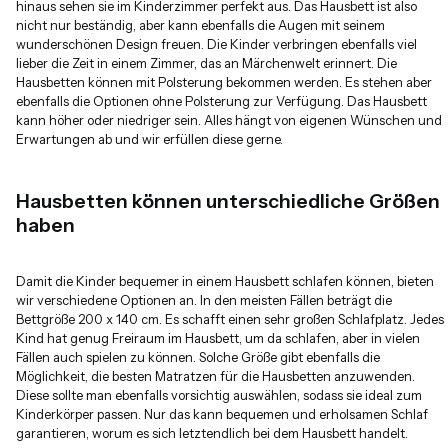
hinaus sehen sie im Kinderzimmer perfekt aus. Das Hausbett ist also
nicht nur beständig, aber kann ebenfalls die Augen mit seinem
wunderschönen Design freuen. Die Kinder verbringen ebenfalls viel
lieber die Zeit in einem Zimmer, das an Märchenwelt erinnert. Die
Hausbetten können mit Polsterung bekommen werden. Es stehen aber
ebenfalls die Optionen ohne Polsterung zur Verfügung. Das Hausbett
kann höher oder niedriger sein. Alles hängt von eigenen Wünschen und
Erwartungen ab und wir erfüllen diese gerne.
Hausbetten können unterschiedliche Größen
haben
Damit die Kinder bequemer in einem Hausbett schlafen können, bieten
wir verschiedene Optionen an. In den meisten Fällen beträgt die
Bettgröße 200 x 140 cm. Es schafft einen sehr großen Schlafplatz. Jedes
Kind hat genug Freiraum im Hausbett, um da schlafen, aber in vielen
Fällen auch spielen zu können. Solche Größe gibt ebenfalls die
Möglichkeit, die besten Matratzen für die Hausbetten anzuwenden.
Diese sollte man ebenfalls vorsichtig auswählen, sodass sie ideal zum
Kinderkörper passen. Nur das kann bequemen und erholsamen Schlaf
garantieren, worum es sich letztendlich bei dem Hausbett handelt.