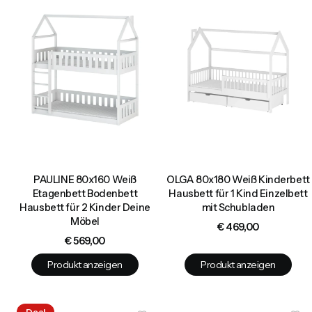
PAULINE 80x160 Weiß
OLGA 80x180 Weiß Kinderbett
Etagenbett Bodenbett
Hausbett für 1 Kind Einzelbett
Hausbett für 2 Kinder Deine
mit Schubladen
Möbel
Preis
€ 469,00
Preis
€ 569,00
Produkt anzeigen
Produkt anzeigen
Deal