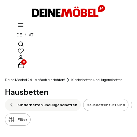
DE
/
AT
Suchmaschine öffnen
Produkte im Warenkorb: 0. Details anzeigen
Deine Moebel 24 - einfach einrichten!
Kinderbetten und Jugendbetten
Hausbetten
Kinderbetten und Jugendbetten
Hausbetten für 1 Kind
H
Filter