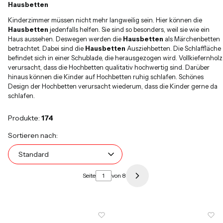
Hausbetten
Kinderzimmer müssen nicht mehr langweilig sein. Hier können die
Hausbetten
jedenfalls helfen. Sie sind so besonders, weil sie wie ein
Haus aussehen. Deswegen werden die
Hausbetten
als Märchenbetten
betrachtet. Dabei sind die
Hausbetten
Ausziehbetten. Die Schlaffläche
befindet sich in einer Schublade, die herausgezogen wird. Vollkiefernholz
verursacht, dass die Hochbetten qualitativ hochwertig sind. Darüber
hinaus können die Kinder auf Hochbetten ruhig schlafen. Schönes
Design der Hochbetten verursacht wiederum, dass die Kinder gerne da
schlafen.
Produkte:
174
Produktliste
Standard
Sortieren nach:
Standard
Seite
von 8
Nächste Produkte