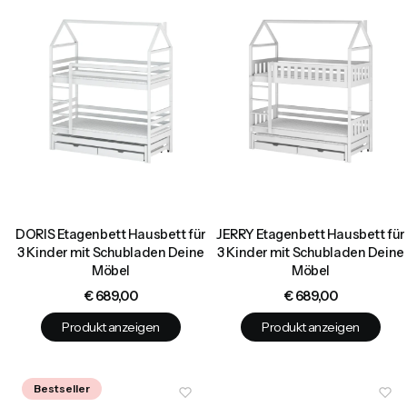
DORIS Etagenbett Hausbett für
JERRY Etagenbett Hausbett für
3 Kinder mit Schubladen Deine
3 Kinder mit Schubladen Deine
Möbel
Möbel
Preis
Preis
€ 689,00
€ 689,00
Produkt anzeigen
Produkt anzeigen
Bestseller