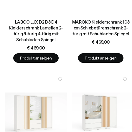
LABOO LUX D2 D3 D4
MAROKO Kleiderschrank 103
Kleiderschrank Lamellen 2-
cm Schiebetürenschrank 2-
türig 3-türig 4-türig mit
türig mit Schubladen Spiegel
Schubladen Spiegel
Preis
€ 469,00
Preis
€ 469,00
Produkt anzeigen
Produkt anzeigen