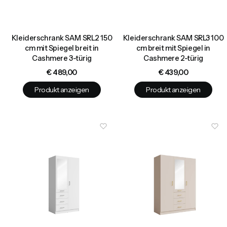
Kleiderschrank SAM SRL2 150
Kleiderschrank SAM SRL3 100
cm mit Spiegel breit in
cm breit mit Spiegel in
Cashmere 3-türig
Cashmere 2-türig
Preis
Preis
€ 489,00
€ 439,00
Produkt anzeigen
Produkt anzeigen