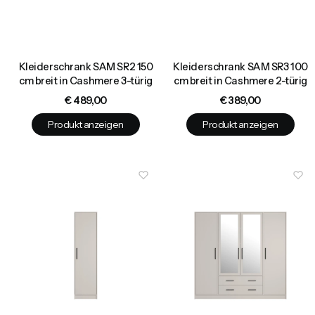
Kleiderschrank SAM SR2 150
Kleiderschrank SAM SR3 100
cm breit in Cashmere 3-türig
cm breit in Cashmere 2-türig
Preis
Preis
€ 489,00
€ 389,00
Produkt anzeigen
Produkt anzeigen