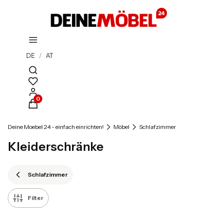
DE
/
AT
Suchmaschine öffnen
Produkte im Warenkorb: 0. Details anzeigen
Deine Moebel 24 - einfach einrichten!
Möbel
Schlafzimmer
Kleiderschränke
Schlafzimmer
Filter