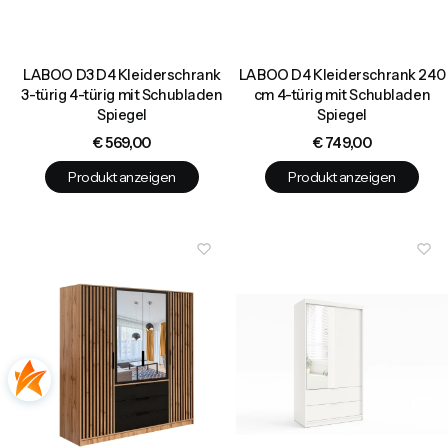
LABOO D3 D4 Kleiderschrank
LABOO D4 Kleiderschrank 240
3-türig 4-türig mit Schubladen
cm 4-türig mit Schubladen
Spiegel
Spiegel
Preis
Preis
€ 569,00
€ 749,00
Produkt anzeigen
Produkt anzeigen