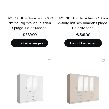
BROOKE Kleiderschrank 100
BROOKE Kleiderschrank 150 cm
cm 2-türig mit Schubladen
3-türig mit Schubladen Spiegel
Spiegel Deine Moebel
Deine Moebel
Preis
Preis
€ 389,00
€ 539,00
Produkt anzeigen
Produkt anzeigen