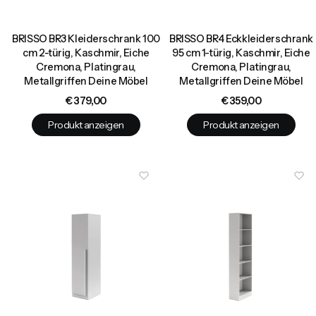
BRISSO BR3 Kleiderschrank 100
BRISSO BR4 Eckkleiderschrank
cm 2-türig, Kaschmir, Eiche
95 cm 1-türig, Kaschmir, Eiche
Cremona, Platingrau,
Cremona, Platingrau,
Metallgriffen Deine Möbel
Metallgriffen Deine Möbel
Preis
Preis
€ 379,00
€ 359,00
Produkt anzeigen
Produkt anzeigen