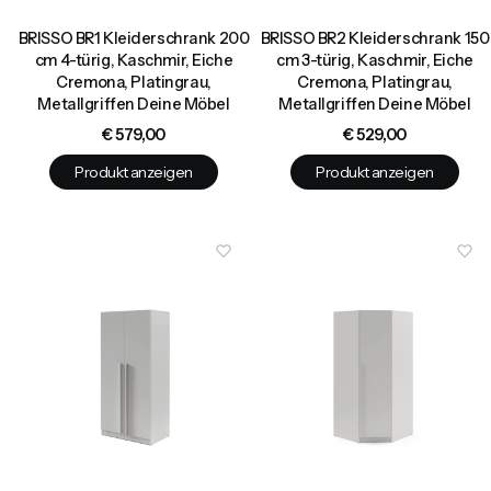
BRISSO BR1 Kleiderschrank 200
BRISSO BR2 Kleiderschrank 150
cm 4-türig, Kaschmir, Eiche
cm 3-türig, Kaschmir, Eiche
Cremona, Platingrau,
Cremona, Platingrau,
Metallgriffen Deine Möbel
Metallgriffen Deine Möbel
Preis
Preis
€ 579,00
€ 529,00
Produkt anzeigen
Produkt anzeigen