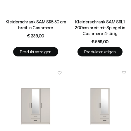
Kleiderschrank SAM SR5 50 cm
Kleiderschrank SAM SRL1
breit in Cashmere
200cm breit mit Spiegel in
Cashmere 4-türig
Preis
€ 239,00
Preis
€ 589,00
Produkt anzeigen
Produkt anzeigen