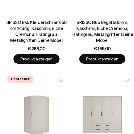
BRISSO BR5 Kleiderschrank 50
BRISSO BR6 Regal 58,5 cm,
cm 1-türig, Kaschmir, Eiche
Kaschmir, Eiche Cremona,
Cremona, Platingrau,
Platingrau, Metallgriffen Deine
Metallgriffen Deine Möbel
Möbel
Preis
Preis
€ 289,00
€ 189,00
Produkt anzeigen
Produkt anzeigen
Bestseller