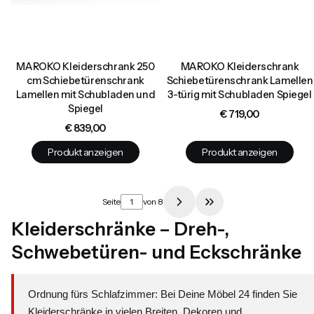
MAROKO Kleiderschrank 250
MAROKO Kleiderschrank
cm Schiebetürenschrank
Schiebetürenschrank Lamellen
Lamellen mit Schubladen und
3-türig mit Schubladen Spiegel
Spiegel
Preis
€ 719,00
Preis
€ 839,00
Produkt anzeigen
Produkt anzeigen
Seite
von 8
Zur letzten Produkts
Kleiderschränke – Dreh-,
Schwebetüren- und Eckschränke
Ordnung fürs Schlafzimmer: Bei Deine Möbel 24 finden Sie
Kleiderschränke in vielen Breiten, Dekoren und