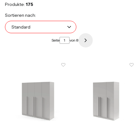
Produkte:
175
Produktliste
Standard
Sortieren nach:
Standard
Seite
von 8
Nächste Produkte