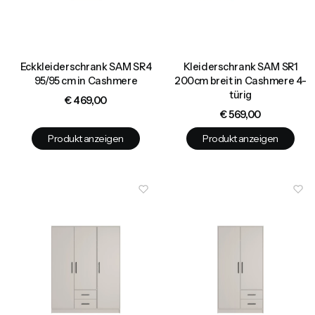
Eckkleiderschrank SAM SR4
Kleiderschrank SAM SR1
95/95 cm in Cashmere
200cm breit in Cashmere 4-
türig
Preis
€ 469,00
Preis
€ 569,00
Produkt anzeigen
Produkt anzeigen