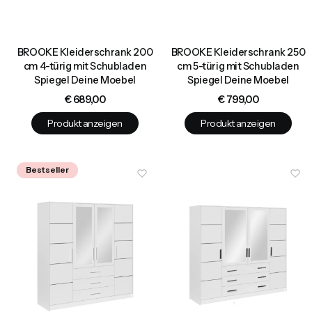
BROOKE Kleiderschrank 200
BROOKE Kleiderschrank 250
cm 4-türig mit Schubladen
cm 5-türig mit Schubladen
Spiegel Deine Moebel
Spiegel Deine Moebel
Preis
Preis
€ 689,00
€ 799,00
Produkt anzeigen
Produkt anzeigen
Bestseller