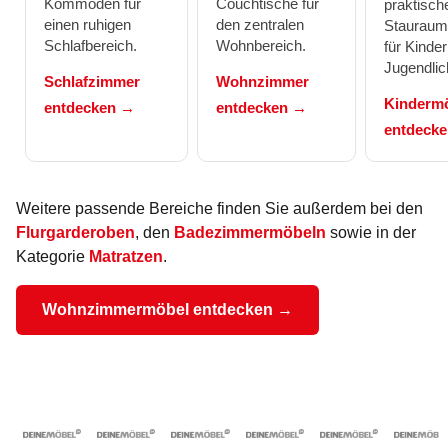
Kommoden für
Couchtische für
praktisch
einen ruhigen
den zentralen
Stauraum
Schlafbereich.
Wohnbereich.
für Kinde
Jugendlic
Schlafzimmer
Wohnzimmer
Kinderm
entdecken →
entdecken →
entdeck
Weitere passende Bereiche finden Sie außerdem bei den
Flurgarderoben
, den
Badezimmermöbeln
sowie in der
Kategorie
Matratzen
.
Wohnzimmermöbel entdecken →