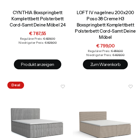
CYNTHIA Boxspringbett
LOFT IV nagelneu 200x200
Komplettbett Polsterbett
Poso 38 Creme H3
Cord-Samt Deine Möbel 24
Boxspringbett Komplettbett
Polsterbett Cord-Samt Deine
Aktionspreis
€ 787,55
Möbel
Regulärer Preis:
€ 829,00
Niedrigster Preis:
€ 829,00
Aktionspreis
€ 799,00
Regulärer Preis:
€ 859,00
Niedrigster Preis:
€ 829,00
Produkt anzeigen
Zum Warenkorb
Deal