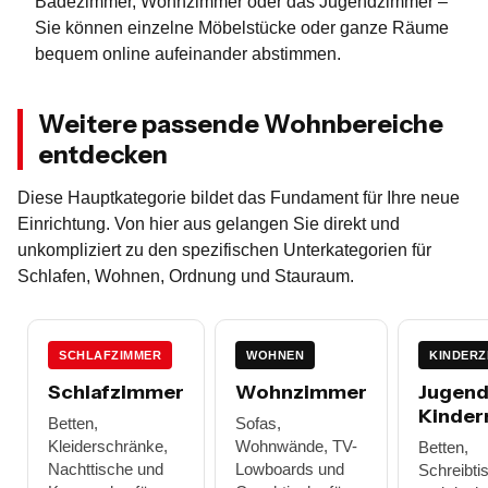
Badezimmer, Wohnzimmer oder das Jugendzimmer –
Sie können einzelne Möbelstücke oder ganze Räume
bequem online aufeinander abstimmen.
Weitere passende Wohnbereiche
entdecken
Diese Hauptkategorie bildet das Fundament für Ihre neue
Einrichtung. Von hier aus gelangen Sie direkt und
unkompliziert zu den spezifischen Unterkategorien für
Schlafen, Wohnen, Ordnung und Stauraum.
SCHLAFZIMMER
WOHNEN
KINDERZ
Schlafzimmer
Wohnzimmer
Jugend
Kinder
Betten,
Sofas,
Kleiderschränke,
Wohnwände, TV-
Betten,
Nachttische und
Lowboards und
Schreibti