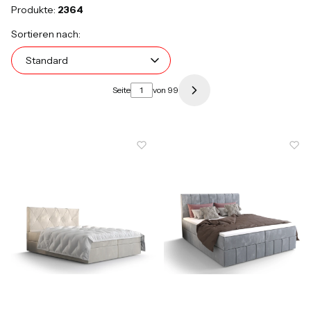
Produkte:
2364
Produktliste
Standard
Sortieren nach:
Standard
Seite
von 99
Nächste Produkte