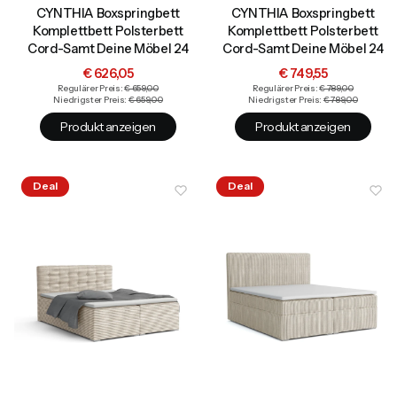
CYNTHIA Boxspringbett
CYNTHIA Boxspringbett
Komplettbett Polsterbett
Komplettbett Polsterbett
Cord-Samt Deine Möbel 24
Cord-Samt Deine Möbel 24
Aktionspreis
Aktionspreis
€ 626,05
€ 749,55
Regulärer Preis:
€ 659,00
Regulärer Preis:
€ 789,00
Niedrigster Preis:
€ 659,00
Niedrigster Preis:
€ 789,00
Produkt anzeigen
Produkt anzeigen
Deal
Deal