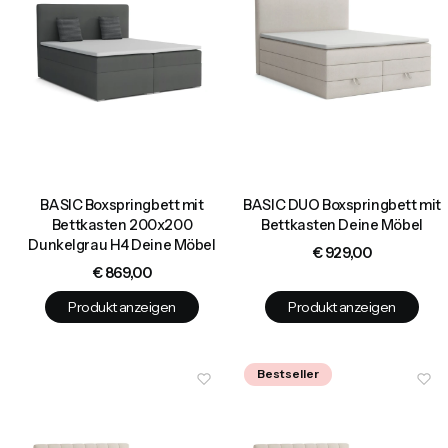
BASIC Boxspringbett mit
BASIC DUO Boxspringbett mit
Bettkasten 200x200
Bettkasten Deine Möbel
Dunkelgrau H4 Deine Möbel
Preis
€ 929,00
Preis
€ 869,00
Produkt anzeigen
Produkt anzeigen
Bestseller