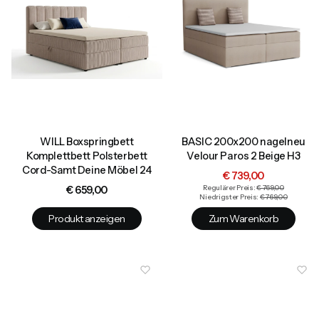
WILL Boxspringbett
BASIC 200x200 nagelneu
Komplettbett Polsterbett
Velour Paros 2 Beige H3
Cord-Samt Deine Möbel 24
Aktionspreis
€ 739,00
Preis
€ 659,00
Regulärer Preis:
€ 769,00
Niedrigster Preis:
€ 769,00
Produkt anzeigen
Zum Warenkorb