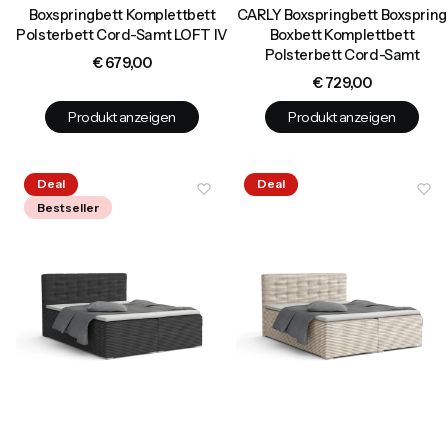
Boxspringbett Komplettbett
CARLY Boxspringbett Boxspring
Polsterbett Cord-Samt LOFT IV
Boxbett Komplettbett
Polsterbett Cord-Samt
Preis
€ 679,00
Preis
€ 729,00
Produkt anzeigen
Produkt anzeigen
Deal
Deal
Bestseller