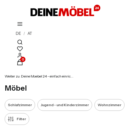
DE
/
AT
Suchmaschine öffnen
Produkte im Warenkorb: 0. Details anzeigen
Weiter zu:
Deine Moebel 24 - einfach einrichten!
Möbel
Schlafzimmer
Jugend - und Kinderzimmer
Wohnzimmer
Filter