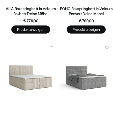
ALIA Boxspringbett in Velours
BOHO Boxspringbett in Velours
Boxbett Deine Möbel
Boxbett Deine Möbel
Preis
Preis
€ 779,00
€ 799,00
Produkt anzeigen
Produkt anzeigen