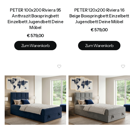
PETER 100x200 Riviera 95
PETER 120x200 Riviera 16
Anthrazit Boxspringbett
Beige Boxspringbett Einzelbett
Einzelbett Jugendbett Deine
Jugendbett Deine Möbel
Möbel
Preis
€ 579,00
Preis
€ 579,00
Zum Warenkorb
Zum Warenkorb