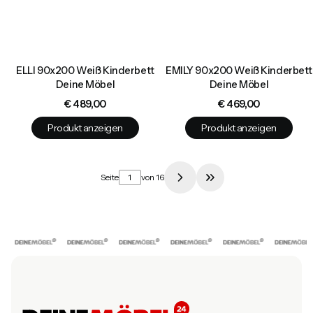
ELLI 90x200 Weiß Kinderbett
EMILY 90x200 Weiß Kinderbett
Deine Möbel
Deine Möbel
Preis
Preis
€ 489,00
€ 469,00
Produkt anzeigen
Produkt anzeigen
Seite
von 16
Zur letzten Produkts