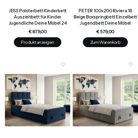
JESS Polsterbett Kinderbett
PETER 100x200 Riviera 16
Ausziehbett für Kinder
Beige Boxspringbett Einzelbett
Jugendliche Deine Möbel 24
Jugendbett Deine Möbel
Preis
Preis
€ 879,00
€ 579,00
Produkt anzeigen
Zum Warenkorb