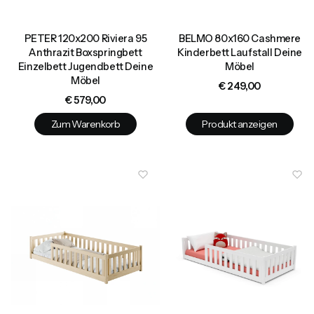
PETER 120x200 Riviera 95
BELMO 80x160 Cashmere
Anthrazit Boxspringbett
Kinderbett Laufstall Deine
Einzelbett Jugendbett Deine
Möbel
Möbel
Preis
€ 249,00
Preis
€ 579,00
Zum Warenkorb
Produkt anzeigen