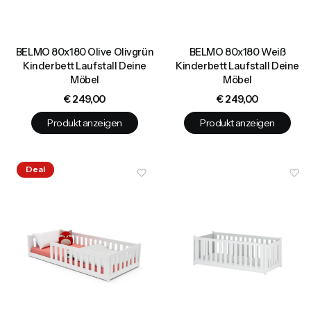
BELMO 80x180 Olive Olivgrün
BELMO 80x180 Weiß
Kinderbett Laufstall Deine
Kinderbett Laufstall Deine
Möbel
Möbel
Preis
Preis
€ 249,00
€ 249,00
Produkt anzeigen
Produkt anzeigen
Deal