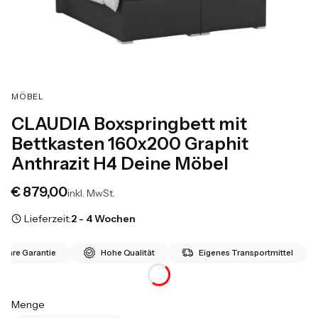
MÖBEL
CLAUDIA Boxspringbett mit
Bettkasten 160x200 Graphit
Anthrazit H4 Deine Möbel
Preis
€ 879,00
inkl. MwSt.
Lieferzeit:
2 - 4 Wochen
 Jahre Garantie
Hohe Qualität
Eigenes Transportmittel
Menge