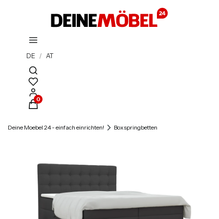
DE
/
AT
Suchmaschine öffnen
Produkte im Warenkorb: 0. Details anzeigen
Deine Moebel 24 - einfach einrichten!
Boxspringbetten