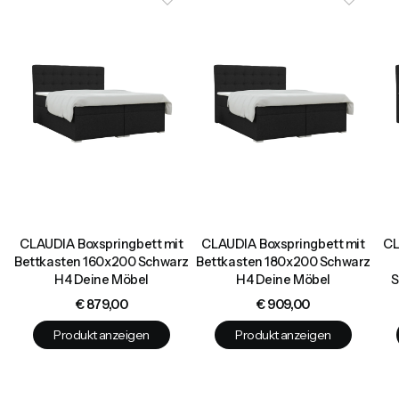
t
CLAUDIA Boxspringbett mit
CLAUDIA Boxspringbett mit
CL
e
Bettkasten 160x200 Schwarz
Bettkasten 180x200 Schwarz
H4 Deine Möbel
H4 Deine Möbel
S
Preis
Preis
€ 879,00
€ 909,00
Produkt anzeigen
Produkt anzeigen