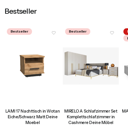
Bestseller
Bestseller
Bestseller
LAMI 17 Nachttisch in Wotan
MIRELO A Schlafzimmer Set
MA
Eiche/Schwarz Matt Deine
Komplettschlafzimmer in
Moebel
Cashmere Deine Möbel