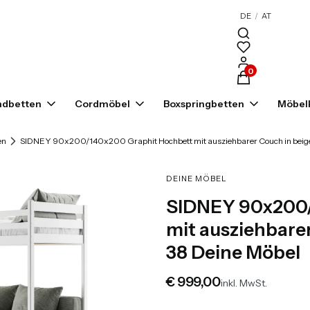
DE
/
AT
Produkte im War
ndbetten
Cordmöbel
Boxspringbetten
Möbelk
en
SIDNEY 90x200/140x200 Graphit Hochbett mit ausziehbarer Couch in beigem
DEINE MÖBEL
SIDNEY 90x200/
mit ausziehbare
38 Deine Möbel
Preis
€ 999,00
inkl. MwSt.