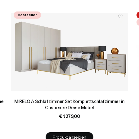
Bestseller
ne
MIRELO A Schlafzimmer Set Komplettschlafzimmer in
Cashmere Deine Möbel
Preis
€ 1.279,00
Produkt anzeigen