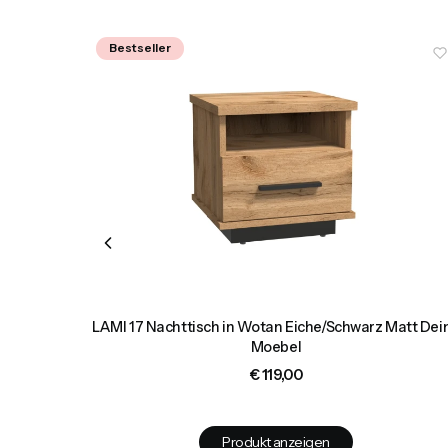
Bestseller
ilig Deine
LAMI 17 Nachttisch in Wotan Eiche/Schwarz Matt Dei
Moebel
Preis
€ 119,00
Produkt anzeigen