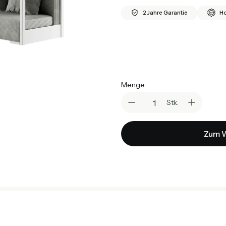
2 Jahre Garantie
Ho
*
Matratze
Auswählen
Menge
Stk.
Zum W