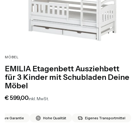
MÖBEL
EMILIA Etagenbett Ausziehbett
für 3 Kinder mit Schubladen Deine
Möbel
Preis
€ 599,00
inkl. MwSt.
 Jahre Garantie
Hohe Qualität
Eigenes Transportmittel
*
Größe