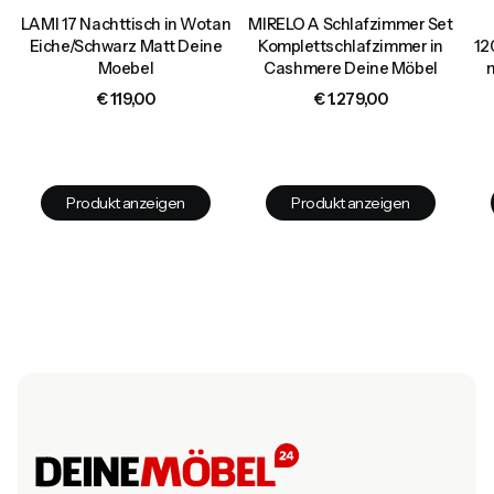
t
LAMI 17 Nachttisch in Wotan
MIRELO A Schlafzimmer Set
Eiche/Schwarz Matt Deine
Komplettschlafzimmer in
12
,
Moebel
Cashmere Deine Möbel
Preis
Preis
€ 119,00
€ 1.279,00
Produkt anzeigen
Produkt anzeigen