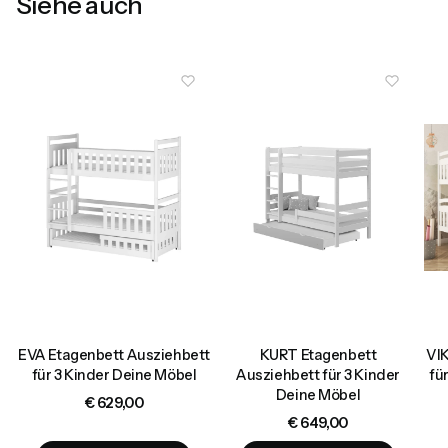
Siehe auch
EVA Etagenbett Ausziehbett
KURT Etagenbett
VIK
t
für 3 Kinder Deine Möbel
Ausziehbett für 3 Kinder
fü
Deine Möbel
Preis
€ 629,00
Preis
€ 649,00