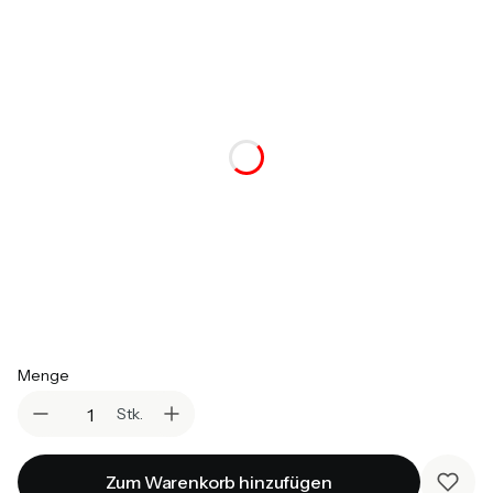
Auswählen
*
Bettfarbe (Bettgestell - Kiefernholz)
Auswählen
*
Matratzen für untere und obere Schlaffläche
Auswählen
*
Matratze fürs Gästebett
Auswählen
Menge
Stk.
Zum Warenkorb hinzufügen