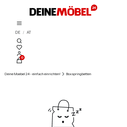
DE
/
AT
Suchmaschine öffnen
Produkte im Warenkorb: 0. Details anzeigen
Deine Moebel 24 - einfach einrichten!
Boxspringbetten