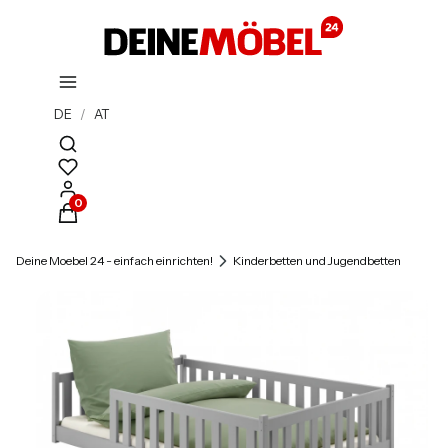
DE
/
AT
Suchmaschine öffnen
Produkte im Warenkorb: 0. Details anzeigen
Deine Moebel 24 - einfach einrichten!
Kinderbetten und Jugendbetten