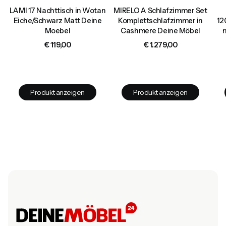
ch
LAMI 17 Nachttisch in Wotan
MIRELO A Schlafzimmer Set
Eiche/Schwarz Matt Deine
Komplettschlafzimmer in
12
Moebel
Cashmere Deine Möbel
Preis
Preis
€ 119,00
€ 1.279,00
Produkt anzeigen
Produkt anzeigen