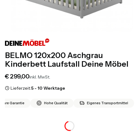
BELMO 120x200 Aschgrau
Kinderbett Laufstall Deine Möbel
Preis
€ 299,00
inkl. MwSt.
Lieferzeit:
5 - 10 Werktage
 Jahre Garantie
Hohe Qualität
Eigenes Transportmittel
*
Matratze 120x200
Auswählen