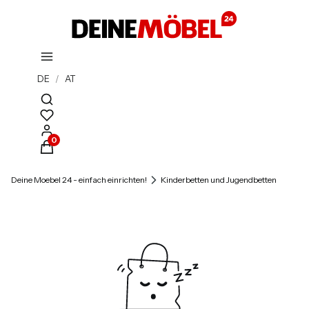
DE
/
AT
Suchmaschine öffnen
Produkte im Warenkorb: 0. Details anzeigen
Deine Moebel 24 - einfach einrichten!
Kinderbetten und Jugendbetten